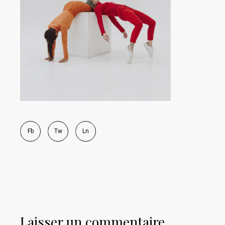
Fb
Tw
Ln
Laisser un commentaire