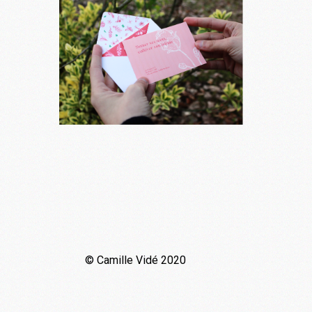
Branding
Packaging
Print
Web
Édition
P
Jardin Secret
Branding
Print
© Camille Vidé 2020