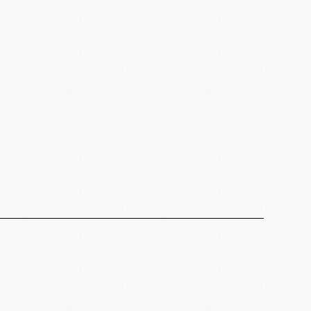
Branding
Packaging
Print