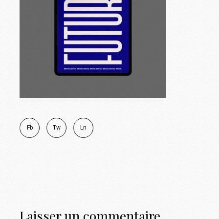
Fb
Tw
Ln
Laisser un commentaire