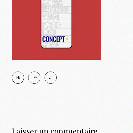
Fb
Tw
Ln
Laisser un commentaire