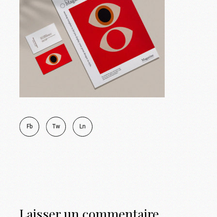
Fb
Tw
Ln
Laisser un commentaire