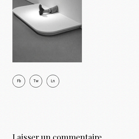
Fb
Tw
Ln
Laisser un commentaire