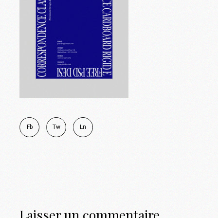
Fb
Tw
Ln
Laisser un commentaire