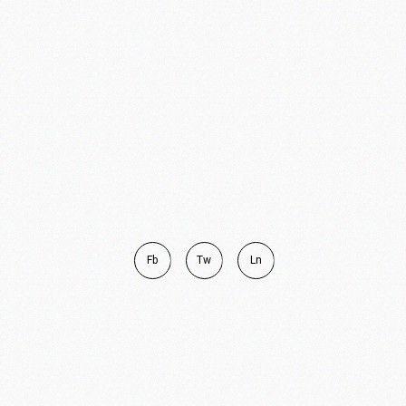
Fb
Tw
Ln