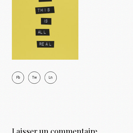
Fb
Tw
Ln
Laisser un commentaire