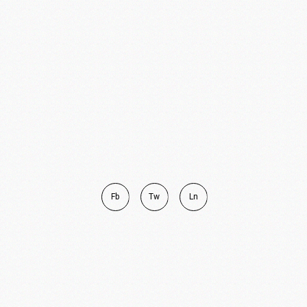
Fb
Tw
Ln