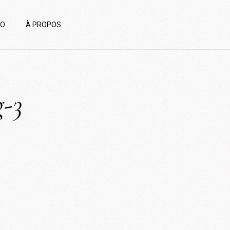
IO
À PROPOS
g-3