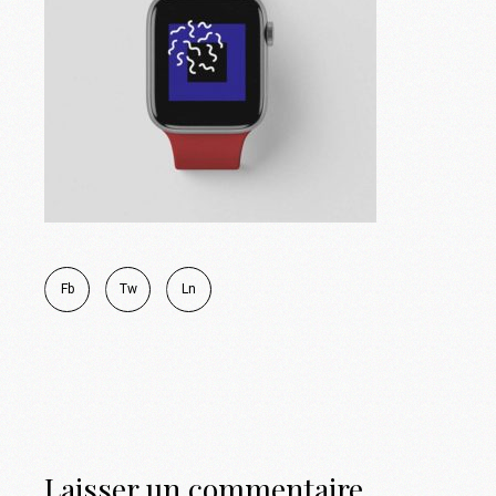
Fb
Tw
Ln
Laisser un commentaire