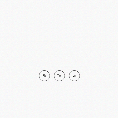
Fb
Tw
Ln