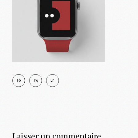
Fb
Tw
Ln
Laisser un commentaire