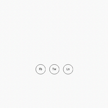
Fb
Tw
Ln